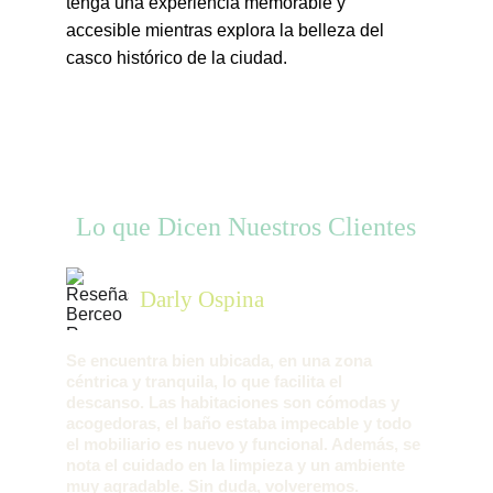
tenga una experiencia memorable y 
accesible mientras explora la belleza del 
casco histórico de la ciudad.
Lo que Dicen Nuestros Clientes
Darly Ospina
Se encuentra bien ubicada, en una zona 
céntrica y tranquila, lo que facilita el 
descanso. Las habitaciones son cómodas y 
acogedoras, el baño estaba impecable y todo 
el mobiliario es nuevo y funcional. Además, se 
nota el cuidado en la limpieza y un ambiente 
muy agradable. Sin duda, volveremos.