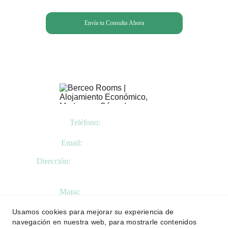
Envía tu Consulta Ahora
Teléfono:
 +34 619 655 593
Email:
info@pensionberceo.com
Dirección:
 Av. Gonzalo de Berceo,  Nº 8 - 1º D 
Logroño - La Rioja
Mapa:
PensionBerceo.googlemap
Usamos cookies para mejorar su experiencia de
navegación en nuestra web, para mostrarle contenidos
Términos y Condiciones Generales
 |  
Normas de Uso y 